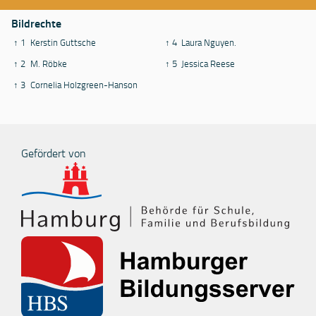
Bildrechte
↑ 1
Kerstin Guttsche
↑ 4
Laura Nguyen.
↑ 2
M. Röbke
↑ 5
Jessica Reese
↑ 3
Cornelia Holzgreen-Hanson
Gefördert von