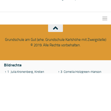
Grundschule am Gut (ehe. Grundschule Karlshöhe mit Zweigstelle)
© 2019. Alle Rechte vorbehalten.
Bildrechte
↑ 1
Julia Kronenberg, Kirsten
↑ 3
Cornelia Holzgreen-Hanson
Bollmahn & Felix Eckart.
↑ 4
Laura Nguyen.
↑ 2
M. Röbke
↑ 5
Jessica Reese
Gefördert von