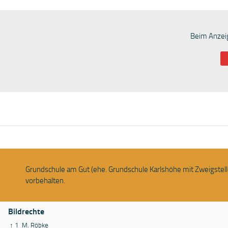
Beim Anzeig
Klasse 2
Grundschule am Gut (ehe. Grundschule Karlshöhe mit Zweigstell
vorbehalten.
Bildrechte
↑ 1
M. Röbke