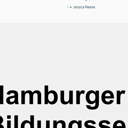
↑ 4
Jessica Reese