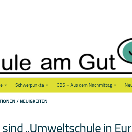
le
Schwerpunkte
GBS – Aus dem Nachmittag
Neu
TIONEN
/
NEUIGKEITEN
 sind „Umweltschule in Eur