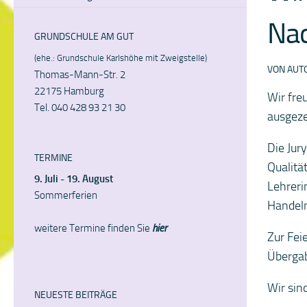
Nac
GRUNDSCHULE AM GUT
(ehe.: Grundschule Karlshöhe mit Zweigstelle)
VON
AUT
Thomas-Mann-Str. 2
22175 Hamburg
Wir fre
Tel. 040 428 93 21 30
ausgeze
Die Jur
TERMINE
Qualitä
9. Juli - 19. August
Lehreri
Sommerferien
Handeln
weitere Termine finden Sie
hier
Zur Fei
Übergab
Wir sin
NEUESTE BEITRÄGE