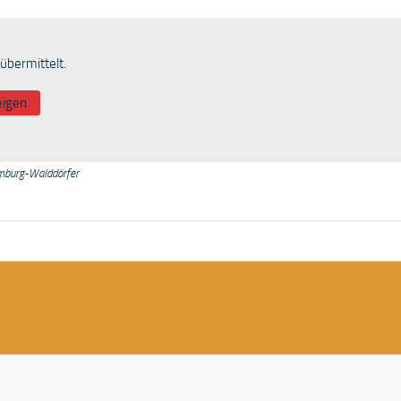
übermittelt.
eigen
alddörfer